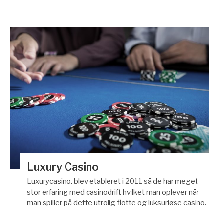
Luxury Casino
Luxurycasino. blev etableret i 2011 så de har meget
stor erfaring med casinodrift hvilket man oplever når
man spiller på dette utrolig flotte og luksuriøse casino.