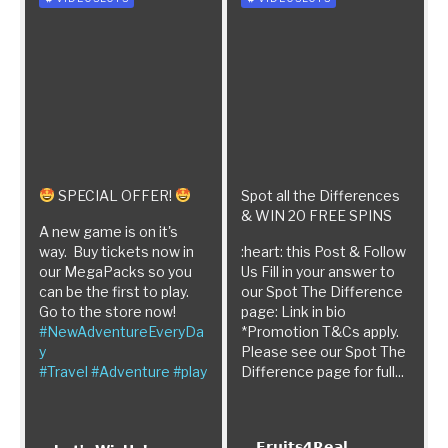
SPECIAL OFFER!
Spot all the Differences
& WIN 20 FREE SPINS
A new game is on it's
way.
️ Buy tickets now in
:heart: this Post & Follow
our MegaPacks so you
Us
Fill in your answer to
can be the first to play. ️
our Spot The Difference
Go to the store now!
page: Link in bio
#NewAdventureEveryDa
*Promotion T&Cs apply.
y
Please see our Spot The
#Travel
#Adventure
#play
Difference page for full...
...
𝗙𝗿𝘂𝗶𝘁𝘀𝟰𝗥𝗲𝗮𝗹