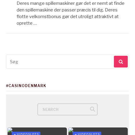
Deres mange spillemaskiner gør det er nemt at finde
den spillemaskine der passer præcis til dig. Deres
flotte velkomstbonus gør det utroligt attraktivt at
oprette
…
Søg
efter:
#CASINODENMARK
VIDEOSLOTS
VIDEOSLOTS