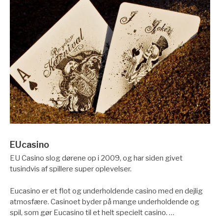
EUcasino
EU Casino slog dørene op i 2009, og har siden givet
tusindvis af spillere super oplevelser.
Eucasino er et flot og underholdende casino med en dejlig
atmosfære. Casinoet byder på mange underholdende og
spil, som gør Eucasino til et helt specielt casino.
…