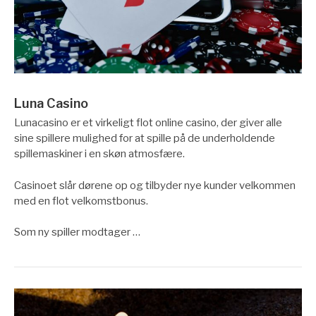
Luna Casino
Lunacasino er et virkeligt flot online casino, der giver alle
sine spillere mulighed for at spille på de underholdende
spillemaskiner i en skøn atmosfære.
Casinoet slår dørene op og tilbyder nye kunder velkommen
med en flot velkomstbonus.
Som ny spiller modtager
…